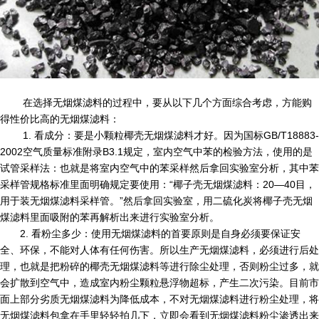
在选择无烟煤滤料的过程中，要从以下几个方面综合考虑，方能购
得性价比高的无烟煤滤料：
1. 看成分：要是小颗粒椰壳无烟煤滤料才好。因为国标GB/T18883-
2002空气质量标准附录B3.1规定，室内空气中苯的检验方法，使用的是
试管采样法：也就是将室内空气中的苯采样然后拿回实验室分析，其中苯
采样管规格标准里面明确规定要使用：“椰子壳无烟煤滤料：20—40目，
用于装无烟煤滤料采样管。”然后拿回实验室，用二硫化炭将椰子壳无烟
煤滤料里面吸附的苯再解析出来进行实验室分析。
2. 看粉尘多少：使用无烟煤滤料的首要原则是自身必须要保证安
全、环保，不能对人体有任何伤害。所以生产无烟煤滤料，必须进行后处
理，也就是把粉碎的椰壳无烟煤滤料等进行除尘处理，否则粉尘过多，就
会扩散到空气中，造成室内粉尘颗粒悬浮物超标，产生二次污染。目前市
面上部分劣质无烟煤滤料为降低成本，不对无烟煤滤料进行粉尘处理，将
无烟煤滤料包拿在手里轻轻拍几下，立即会看到无烟煤滤料粉尘渗透出来