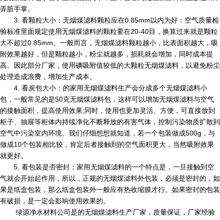
弄脏手掌。
3. 看颗粒大小：无烟煤滤料颗粒应在0.85mm以内为好：空气质量检
验标准里面规定使用无烟煤滤料的颗粒要在20-40目，换算过来就是颗粒
大不超过0.85mm。一般而言，无烟煤滤料颗粒越小，比表面积越大，吸
附效果越好，但是颗粒越小，粉尘就越多，损耗就会增加，同时成本提
高。因此部分厂家，使用碘吸附值较低的大颗粒无烟煤滤料，以避免粉尘
处理造成浪费，增加生产成本。
4. 看炭包大小：的家用无烟煤滤料生产会分成多个无烟煤滤料小
包，一般常见的是50克无烟煤滤料包，这样可以增加无烟煤滤料与空气
的接触面积，提高使用效果;同时，使用也更加灵活、方便，可直接放到
柜子、抽屉等柜体内持续净化不断释放的有害气体，控制污染物质扩散到
空气中污染室内环境。我们仔细想想就知道，若一个包装做成500g，与
做成10个包装相比较，肯定后者接触到的空气面积更大，当然吸附效果
就更好。
5. 看包装是否密封：家用无烟煤滤料的一个特点是，一旦接触到空
气就会开始起作用，所以，正规的无烟煤滤料外包装，必须是密封的，如
果是纸盒包装，那么纸盒包装外一般应有热收缩膜才行。如果密封的包装
有破损，是一定会影响使用效果的。
绿源净水材料公司是的无烟煤滤料生产厂家，质量保证，厂家经验