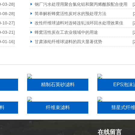
9-03-28]
钢厂污水处理用聚合氯化铝和聚丙烯酰胺配合使用
[
8-08-28]
简单解析蜂窝活性炭对水的预处理方法
[
0-10-27]
改性纤维球滤料对连铸连轧浊环回水处理效果佳
[
9-03-21]
蜂窝活性炭在工农业领域中的用途
[
9-01-16]
甘肃涤纶纤维球滤料的四大显著优势
[
精制石英砂滤料
EPS泡沫
料
纤维束滤料
彗星式纤
在线留言