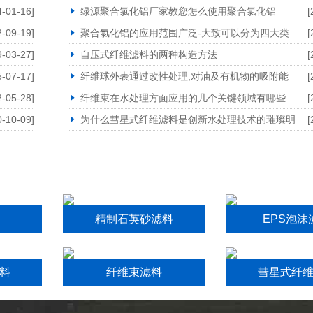
4-01-16]
绿源聚合氯化铝厂家教您怎么使用聚合氯化铝
[
2-09-19]
聚合氯化铝的应用范围广泛-大致可以分为四大类
[
9-03-27]
自压式纤维滤料的两种构造方法
[
5-07-17]
纤维球外表通过改性处理,对油及有机物的吸附能
[
2-05-28]
纤维束在水处理方面应用的几个关键领域有哪些
[
0-10-09]
为什么彗星式纤维滤料是创新水处理技术的璀璨明
[
精制石英砂滤料
EPS泡沫
料
纤维束滤料
彗星式纤