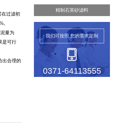
精制石英砂滤料
层在过滤初
%。
含泥量为
我们可按照
您的需求定制
效果是可行
给出合理的
0371-64113555