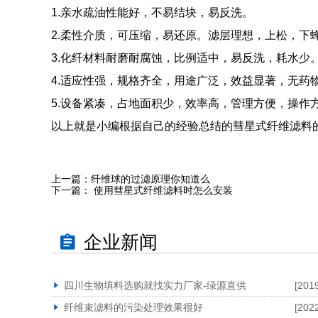
1.亲水疏油性能好，不易结块，易反洗。
2.柔性介质，可压缩，易还原。滤层理想，上松，下
3.化纤材料耐磨耐腐蚀，比例适中，易反洗，耗水少
4.适应性强，规格齐全，用途广泛，效益显著，无药
5.设备紧凑，占地面积少，效率高，管理方便，操作
以上就是小编根据自己的经验总结的彗星式纤维滤料
上一篇：
纤维球的过滤原理你知道么
下一篇：
使用彗星式纤维滤料时怎么安装
企业新闻
四川生物填料选购就找实力厂家-绿源直供
[201
纤维束滤料的污染处理效果很好
[202