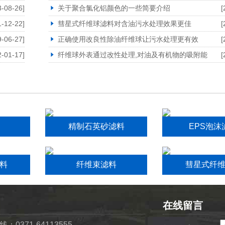
3-08-26]
关于聚合氯化铝颜色的一些简要介绍
[
1-12-22]
彗星式纤维球滤料对含油污水处理效果更佳
[
9-06-27]
正确使用改良性除油纤维球让污水处理更有效
[
2-01-17]
纤维球外表通过改性处理,对油及有机物的吸附能
[
精制石英砂滤料
EPS泡沫
料
纤维束滤料
彗星式纤
在线留言
0371-64113555