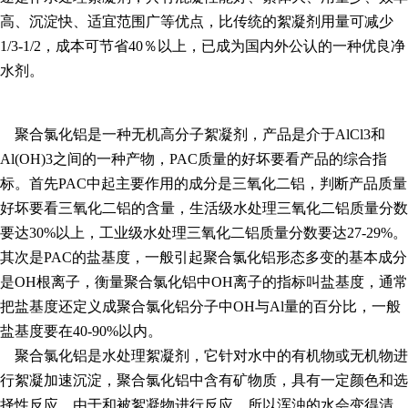
高、沉淀快、适宜范围广等优点，比传统的絮凝剂用量可减少
1/3-1/2，成本可节省40％以上，已成为国内外公认的一种优良净
水剂。
聚合氯化铝是一种无机高分子絮凝剂，产品是介于AlCl3和
Al(OH)3之间的一种产物，PAC质量的好坏要看产品的综合指
标。首先PAC中起主要作用的成分是三氧化二铝，判断产品质量
好坏要看三氧化二铝的含量，生活级水处理三氧化二铝质量分数
要达30%以上，工业级水处理三氧化二铝质量分数要达27-29%。
其次是PAC的盐基度，一般引起聚合氯化铝形态多变的基本成分
是OH根离子，衡量聚合氯化铝中OH离子的指标叫盐基度，通常
把盐基度还定义成聚合氯化铝分子中OH与Al量的百分比，一般
盐基度要在40-90%以内。
聚合氯化铝是水处理絮凝剂，它针对水中的有机物或无机物进
行絮凝加速沉淀，聚合氯化铝中含有矿物质，具有一定颜色和选
择性反应，由于和被絮凝物进行反应，所以浑浊的水会变得清