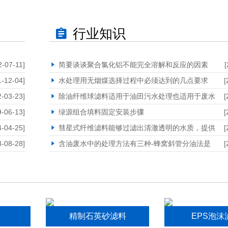
行业知识
2-07-11]
简要谈谈聚合氯化铝不能完全溶解和反应的因素
[
1-12-04]
水处理用无烟煤选择过程中必须达到的几点要求
[
2-03-23]
除油纤维球滤料适用于油田污水处理也适用于废水
[
9-06-13]
绿源组合填料固定安装步骤
[
4-04-25]
彗星式纤维滤料能够过滤出清澈透明的水质，提供
[
8-08-28]
含油废水中的处理方法有三种-蜂窝斜管分油法是
[
精制石英砂滤料
EPS泡沫