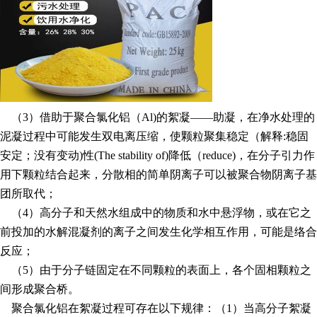
（3）借助于聚合氯化铝（Al)的絮凝——助凝，在净水处理的
泥凝过程中可能发生双电离压缩，使颗粒聚集稳定（解释:稳固
安定；没有变动)性(The stability of)降低（reduce)，在分子引力作
用下颗粒结合起来，分散相的简单阴离子可以被聚合物阴离子基
团所取代；
（4）高分子和天然水组成中的物质和水中悬浮物，或在它之
前投加的水解混凝剂的离子之间发生化学相互作用，可能是络合
反应；
（5）由于分子链固定在不同颗粒的表面上，各个固相颗粒之
间形成聚合桥。
聚合氯化铝在絮凝过程可存在以下规律：（1）当高分子絮凝