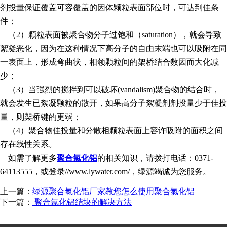
剂投量保证覆盖可容覆盖的因体颗粒表面部位时，可达到佳条
件；
（2）颗粒表面被聚合物分子过饱和（saturation），就会导致
絮凝恶化，因为在这种情况下高分子的自由末端也可以吸附在同
一表面上，形成弯曲状，相领颗粒间的架桥结合数因而大化减
少；
（3）当强烈的搅拌到可以破坏(vandalism)聚合物的结合时，
就会发生已絮凝颗粒的散开，如果高分子絮凝剂剂投量少于佳投
量，则架桥键的更弱；
（4）聚合物佳投量和分散相颗粒表面上容许吸附的面积之间
存在线性关系。
如需了解更多
聚合氯化铝
的相关知识，请拨打电话：0371-
64113555，或登录//www.lywater.com/，绿源竭诚为您服务。
上一篇：
绿源聚合氯化铝厂家教您怎么使用聚合氯化铝
下一篇：
聚合氯化铝结块的解决方法