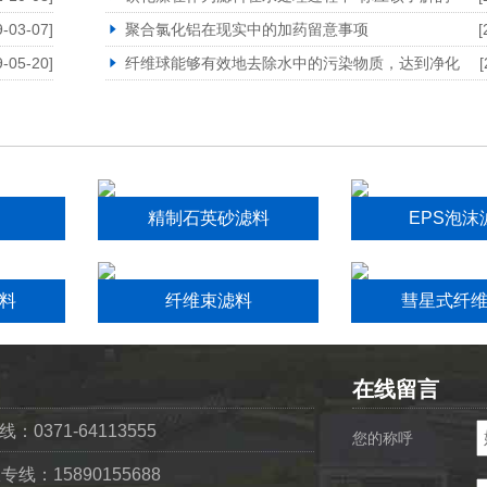
9-03-07]
聚合氯化铝在现实中的加药留意事项
[
9-05-20]
纤维球能够有效地去除水中的污染物质，达到净化
[
精制石英砂滤料
EPS泡沫
料
纤维束滤料
彗星式纤
在线留言
0371-64113555
您的称呼
专线：15890155688