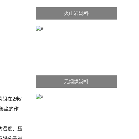
火山岩滤料
无烟煤滤料
阻在2米/
效集尘的作
的温度、压
吸附分子进