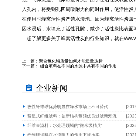
入孔内，将受到孔四周吸附力的同时作用，使活性炭
在使用时蜂窝活性炭严禁水浸泡。因为蜂窝活性炭属于
因水浸后，水填充了活性孔隙，减少了活性炭比表面
想了解更多关于
蜂窝活性炭
的行业知识，就在//www.l
上一篇：
聚合氯化铝质量如何才能质量达标
下一篇：
组合填料在不同的水源中具有不同的作用
企业新闻
改性纤维球优势明显在净水市场上不可替代
[201
彗星式纤维滤料：创新结构带领优良过滤新潮流
[202
纤维束滤料：水处理领域的“微米级精兵”
[202
纤维球滤料在水流阻力的作用下被压实
[202