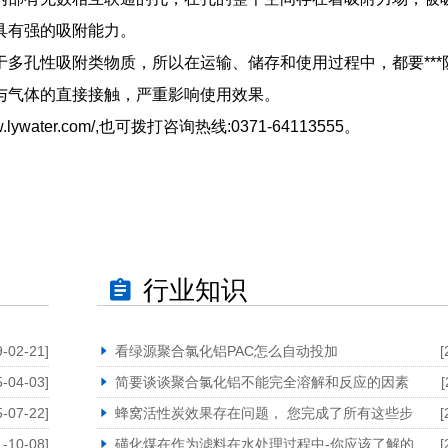
具有强的吸附能力。
多孔性吸附类物质，所以在运输、储存和使用过程中，都要***
与气体的直接接触，严重影响使用效果。
ywater.com/,也可拨打咨询热线:0371-64113555。
行业知识
9-02-21]
看绿源聚合氯化铝PAC怎么自动投加
[
5-04-03]
简要谈谈聚合氯化铝不能完全溶解和反应的因素
[
5-07-22]
蜂窝活性炭效果存在问题， 您完成了所有这些步
[
1-10-08]
磺化煤在作为滤料在水处理过程中-你应该了解的
[