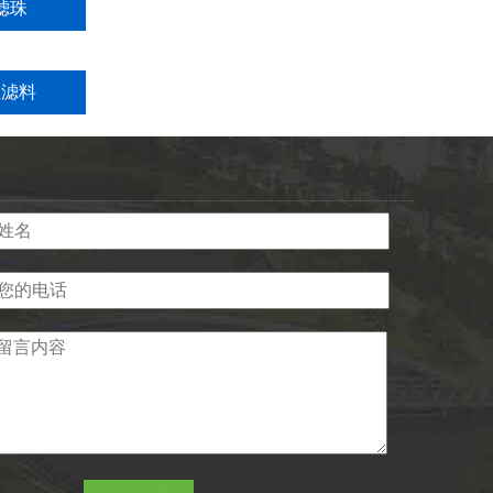
滤珠
维滤料