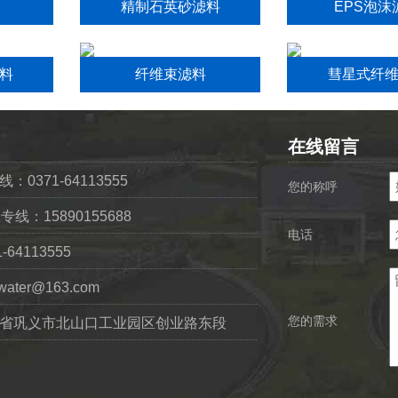
精制石英砂滤料
EPS泡沫
料
纤维束滤料
彗星式纤
在线留言
0371-64113555
您的称呼
专线：15890155688
电话
64113555
ater@163.com
您的需求
省巩义市北山口工业园区创业路东段